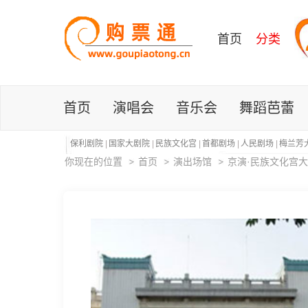
首页
分类
首页
演唱会
音乐会
舞蹈芭蕾
保利剧院
|
国家大剧院
|
民族文化宫
|
首都剧场
|
人民剧场
|
梅兰芳
你现在的位置
首页
演出场馆
京演·民族文化宫