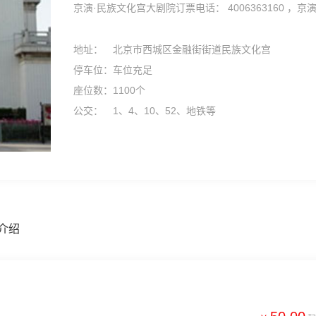
京演·民族文化宫大剧院订票电话： 4006363160 ，京演
地址：
北京市西城区金融街街道民族文化宫
停车位：
车位充足
座位数：
1100个
公交：
1、4、10、52、地铁等
介绍