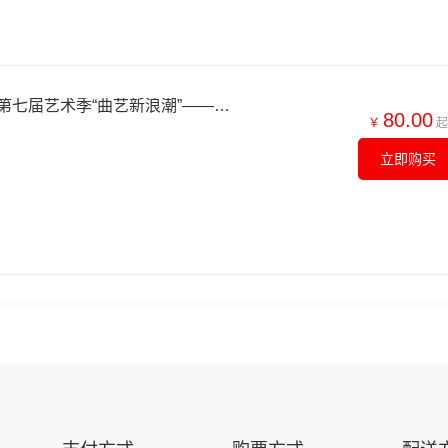
【北京】中国广播艺术团第七届艺术季“曲艺新浪潮”——中国广播说唱团2026年新作品专场
80.00
￥
起
立即购买