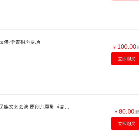
沄伟·李菁相声专场
100.00
￥
立即购买
【北京】第七届全国少数民族文艺会演 原创儿童剧《高原上的黑眼睛》
80.00
￥
起
立即购买