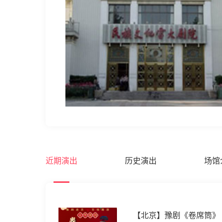
近期演出
历史演出
场馆
【北京】豫剧《卷席筒》