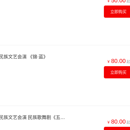
50.00
￥
起
立即购买
族文艺会演 《锦·蓝》
80.00
￥
起
立即购买
【北京】第七届全国少数民族文艺会演 民族歌舞剧《五彩红军衣》
80.00
￥
起