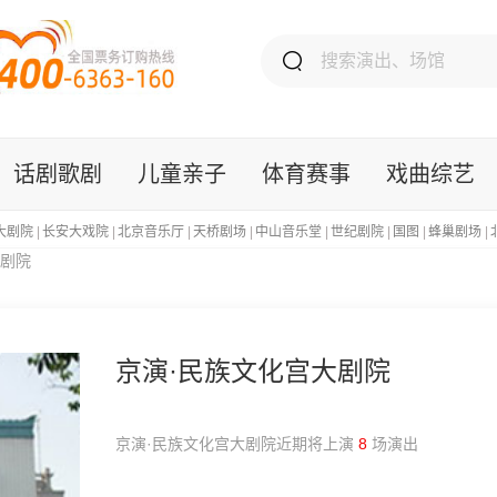
话剧歌剧
儿童亲子
体育赛事
戏曲综艺
大剧院
|
长安大戏院
|
北京音乐厅
|
天桥剧场
|
中山音乐堂
|
世纪剧院
|
国图
|
蜂巢剧场
|
大剧院
京演·民族文化宫大剧院
京演·民族文化宫大剧院近期将上演
8
场演出