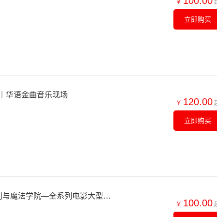
100.00
￥
立即购买
｜华语金曲音乐现场
120.00
￥
立即购买
【北京】【7折早鸟】哈利与魔法学院—全系列电影大型交响音乐会
100.00
￥