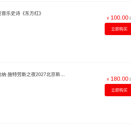
型音乐史诗《东方红》
100.00
￥
立即购买
【北京】【7折早鸟】维也纳·施特劳斯之夜2027北京新年音乐会
180.00
￥
立即购买