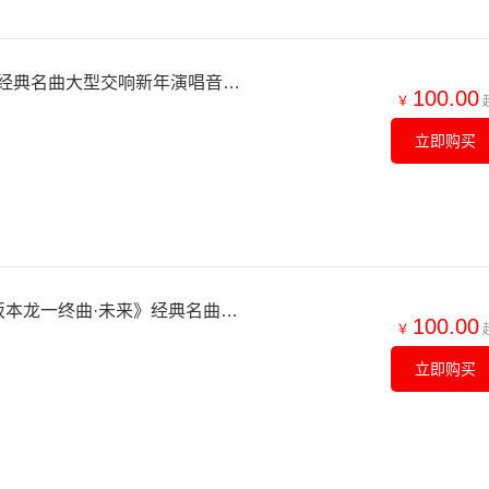
【北京】《我的祖国》—经典名曲大型交响新年演唱音乐会
100.00
￥
立即购买
【北京】【5折早鸟】《坂本龙一终曲·未来》经典名曲音乐会
100.00
￥
立即购买