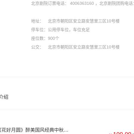
北京剧院订票电话： 4006363160 ，北京剧院团购电话：1
地址：
北京市朝阳区安立路安慧里三区10号楼
停车位：
公用停车位，车位充足
座位数：
900个
公交：
北京市朝阳区安立路安慧里三区10号楼
介绍
【北京】【6折早鸟票】《花好月圆》醉美国风经典中秋音乐会