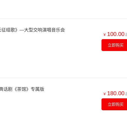
长征组歌》—大型交响演唱音乐会
100.00
￥
立即购买
典话剧《茶馆》专属版
180.00
￥
立即购买