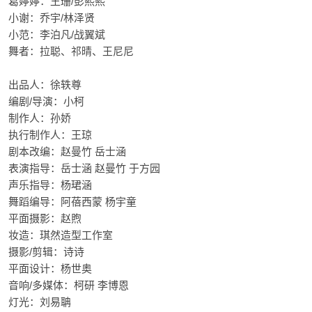
葛婷婷：王珊/彭熙熙
小谢：乔宇/林泽贤
小范：李泊凡/战翼斌
舞者：拉聪、祁晴、王尼尼
出品人：徐轶尊
编剧/导演：小柯
制作人：孙娇
执行制作人：王琼
剧本改编：赵曼竹 岳士涵
表演指导：岳士涵 赵曼竹 于方园
声乐指导：杨珺涵
舞蹈编导：阿蓓西蒙 杨宇童
平面摄影：赵煦
妆造：琪然造型工作室
摄影/剪辑：诗诗
平面设计：杨世奥
音响/多媒体：柯研 李博恩
灯光：刘易聃