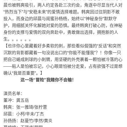
晨也被韩爽吸引，两人约定各赴三次约会，角逐中尽显当代人对
“热烈当下”与“安稳未来”的爱情选择难题。韩爽因过往阴影不敢
投入，而身边的邱晨与闺蜜孙杨杨，始终以“神秘身份”默默守
护，用细腻关怀化解她对爱的恐惧。最终韩爽打破心防，在神秘
身份的支撑与爱情的双向奔赴中，勇敢做出选择，拥抱新的人
生。。。。。。
【也许你心里藏着好多柔软的刺，那些看似倔强的“反话”和突然
沉默的背影都藏着一句没说出口的“你能不能懂我”？！你像一只
把自己蜷成刺球的小刺猬，用坚硬的外壳裹着一颗怕被冷落的心
——粘人是怕被忘记，小心眼是怕被分走爱，占有欲强不过是想
确认“我是否重要”。】
这一场“冒险”我
赌
你不会输！
演员名单：
董冲：龚五岳
韩爽：张一雅琦/张柠薏
邱晨：小柯/辛未/丁杰
孙扬扬：赵曼竹/李然/黄炎