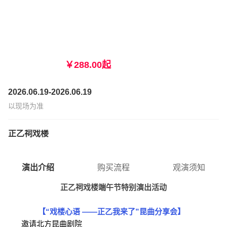
【北京】昆曲《白蛇传·盗草》端午节特别
演出活动（刘展、马靖、饶子为）
￥288.00起
2026.06.19-2026.06.19
以现场为准
正乙祠戏楼
演出介绍
购买流程
观演须知
正乙祠戏楼端午节特别演出活动
【“戏楼心语 ——正乙我来了”昆曲分享会】
邀请北方昆曲剧院