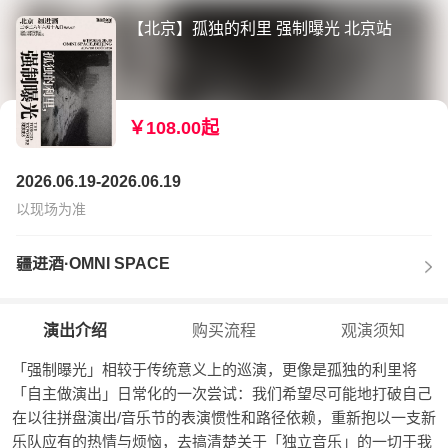
【北京】孤独的利里 强制曝光 北京站
￥108.00起
2026.06.19-2026.06.19
以现场为准
疆进酒·OMNI SPACE
演出介绍
购买流程
观演须知
「强制曝光」相较于传统意义上的巡演，更像是孤独的利里将
「自主做演出」日常化的一次尝试：我们希望尽可能地打破自己
在以往拼盘演出/音乐节的表演惯性和路径依赖，重新抱以一支新
乐队应有的热情与烦恼，去搞清楚关于「独立音乐」的一切于我