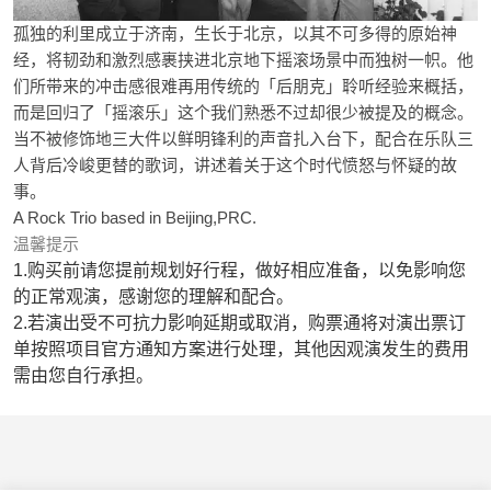
孤独的利里成立于济南，生长于北京，以其不可多得的原始神
经，将韧劲和激烈感裹挟进北京地下摇滚场景中而独树一帜。他
们所带来的冲击感很难再用传统的「后朋克」聆听经验来概括，
而是回归了「摇滚乐」这个我们熟悉不过却很少被提及的概念。
当不被修饰地三大件以鲜明锋利的声音扎入台下，配合在乐队三
人背后冷峻更替的歌词，讲述着关于这个时代愤怒与怀疑的故
事。
A Rock Trio based in Beijing,PRC.
温馨提示
1.购买前请您提前规划好行程，做好相应准备，以免影响您
的正常观演，感谢您的理解和配合。
2.若演出受不可抗力影响延期或取消，购票通将对演出票订
单按照项目官方通知方案进行处理，其他因观演发生的费用
需由您自行承担。